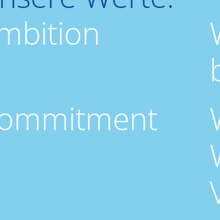
mbition
ommit­ment