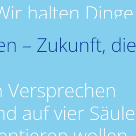
Wir halten Dinge
einfach, klar und
n – Zukunft, di
wirkungsvoll.
n Versprechen
d auf vier Säule
entieren wollen.