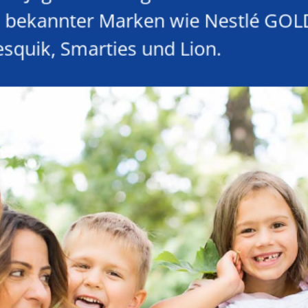
s bekannter Marken wie Nestlé GOL
esquik, Smarties und Lion.