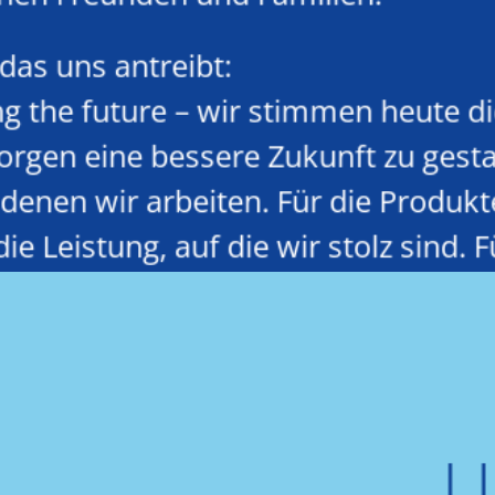
, das uns antreibt:
g the future – wir stimmen heute di
rgen eine bessere Zukunft zu gestal
enen wir arbeiten. Für die Produkte
die Leistung, auf die wir stolz sind. 
ir schützen wollen.
U