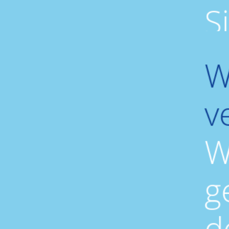
S
W
v
W
g
d