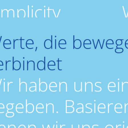
implicity
erte, die bewege
erbindet
ir haben uns ei
egeben. Basieren
enen wir uns ori