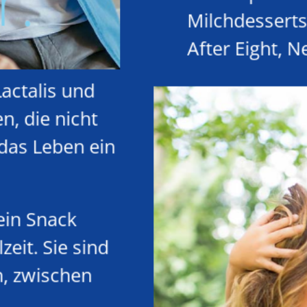
r:
Milchdessert
After Eight, N
Lactalis und
n, die nicht
 das Leben ein
ein Snack
eit. Sie sind
, zwischen