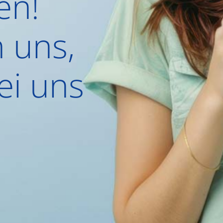
en!
 uns,
ei uns