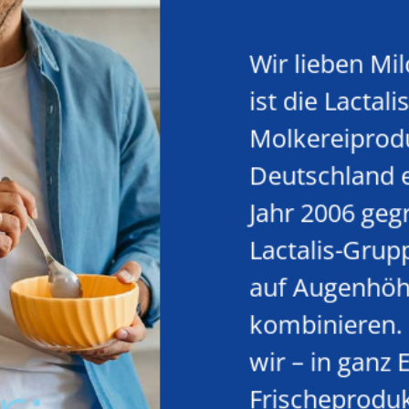
Wir lieben Mi
ist die Lactal
Molkereiprodu
Deutschland e
Jahr 2006 geg
Lactalis-Grupp
auf Augenhöh
kombinieren.
wir – in ganz 
Frischeproduk